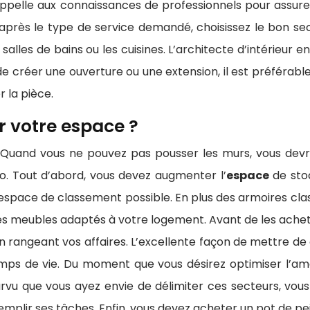
pelle aux connaissances de professionnels pour assurer l
après le type de service demandé, choisissez le bon secte
lles de bains ou les cuisines. L’architecte d’intérieur e
e créer une ouverture ou une extension, il est préférab
r la pièce.
 votre espace ?
uand vous ne pouvez pas pousser les murs, vous devre
o. Tout d’abord, vous devez augmenter l’
espace
de stoc
espace de classement possible. En plus des armoires classiq
es meubles adaptés à votre logement. Avant de les achete
n rangeant vos affaires. L’excellente façon de mettre d
champs de vie. Du moment que vous désirez optimiser l
urvu que vous ayez envie de délimiter ces secteurs, vo
plir ses tâches. Enfin, vous devez acheter un pot de pein