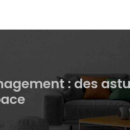
gement : des astu
pace