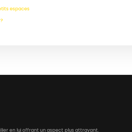
etits espaces
 ?
er en lui offrant un aspect plus attrayant.