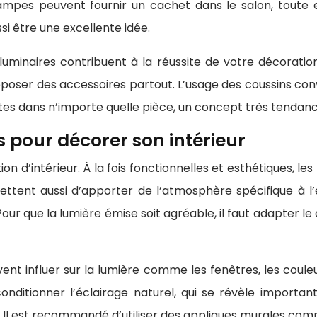
s lampes peuvent fournir un cachet dans le salon, toute 
si être une excellente idée.
s luminaires contribuent à la réussite de votre décorati
déposer des accessoires partout. L’usage des coussins c
antes dans n’importe quelle pièce, un concept très tendan
s pour décorer son intérieur
on d’intérieur. À la fois fonctionnelles et esthétiques, le
ermettent aussi d’apporter de l’atmosphère spécifique à
our que la lumière émise soit agréable, il faut adapter le c
nt influer sur la lumière comme les fenêtres, les couleur
onditionner l’éclairage naturel, qui se révèle importan
al. Il est recommandé d’utiliser des appliques murales co