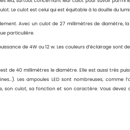
ules led, surtout concernant leur culot pour savoir parmi 
t. Le culot est celui qui est équitable à la douille du lumi
ellement. Avec un culot de 27 millimètres de diamètre, l
ue particulière.
puissance de 4W ou 12 w. Les couleurs d’éclairage sont de 
st de 40 millimètres le diamètre. Elle est aussi très pui
usines…). Les ampoules LED sont nombreuses, comme l
, son culot, sa fonction et son caractère. Vous devez d