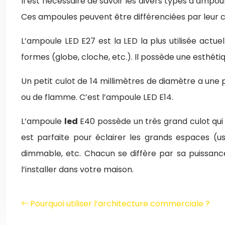
Il est nécessaire de savoir les divers types d’ampo
Ces ampoules peuvent être différenciées par leur culo
L’ampoule LED E27 est la LED la plus utilisée actu
formes (globe, cloche, etc.). Il possède une esthétiq
Un petit culot de 14 millimètres de diamètre a une 
ou de flamme. C’est l’ampoule LED E14.
L’ampoule
led
E40 possède un très grand culot qui e
est parfaite pour éclairer les grands espaces (
dimmable, etc. Chacun se diffère par sa puissance
l’installer dans votre maison.
Pourquoi utiliser l’architecture commerciale ?